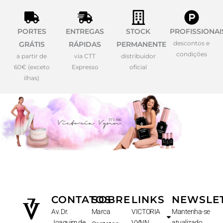
PORTES
ENTREGAS
STOCK
PROFISSIONAI
descontos e
GRÁTIS
RÁPIDAS
PERMANENTE
condições
a partir de
via CTT
distribuidor
60€ (exceto
Expresso
oficial
ilhas)
CONTATOS
SOBRE
LINKS
NEWSLE
Av. Dr.
Marca
VICTORIA
Mantenha-se
Joaquim de
VYNN
atualizado