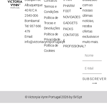
Contatos
Albuquerque
com as
PHARM
Termos e
40 R/C A
nossas
FOOT
Condições
2540-006
últimas
NOVIDADES
Política de
Bombarral
notícias,
Trocas e
GADGETS
Tel: 937 666
receba
Devoluções
PACKS
479
ofertas
Política de
CONTATOS
Email:
exclusivas e
Privacidade
É
info@victoriavynnportugal.pt
muito mais.
Política de
PROFISSIONAL?
Cookies
Nome
E-
Mail
SUBSCREVER
⟶
© Victoryia Vynn Portugal 2026 by SVS.pt