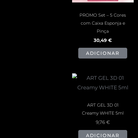
PROMO Set – 5 Cores
com Caixa Esponja e
Pinça
30,49
€
ADICIONAR
ART GEL 3D 01
Creamy WHITE 5ml
9,76
€
ADICIONAR