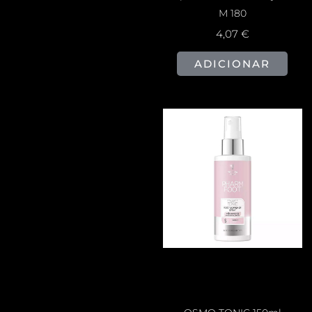
M 180
4,07
€
ADICIONAR