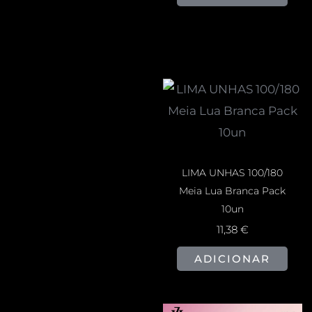
LIMA UNHAS 100/180
Meia Lua Branca Pack
10un
11,38
€
ADICIONAR
O
O