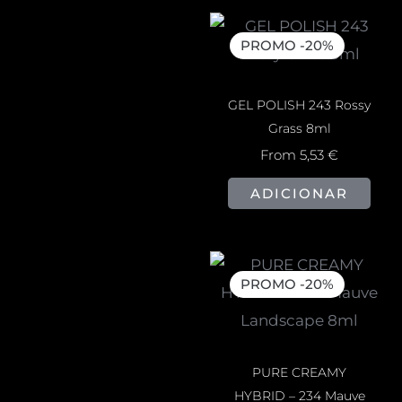
PROMO -20%
GEL POLISH 243 Rossy
Grass 8ml
From
5,53
€
ADICIONAR
PROMO -20%
PURE CREAMY
HYBRID – 234 Mauve