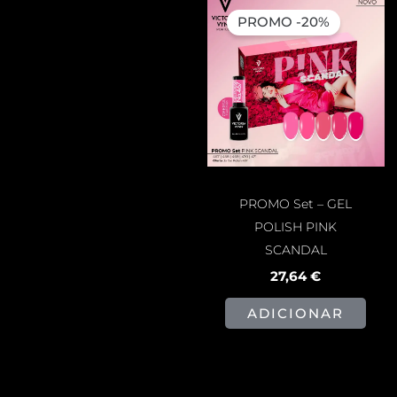
preço
preço
PROMO -20%
original
atual
era:
é:
34,55 €.
27,64 €.
PROMO Set – GEL
POLISH PINK
SCANDAL
27,64
€
ADICIONAR