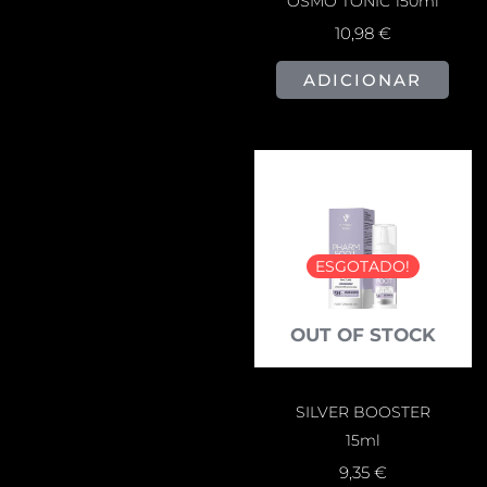
OSMO TONIC 150ml
10,98
€
ADICIONAR
ESGOTADO!
OUT OF STOCK
SILVER BOOSTER
15ml
9,35
€