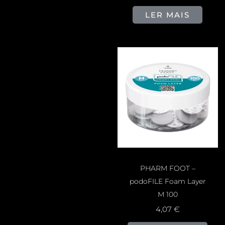
LER MAIS
PHARM FOOT –
podoFILE Foam Layer
M 100
4,07
€