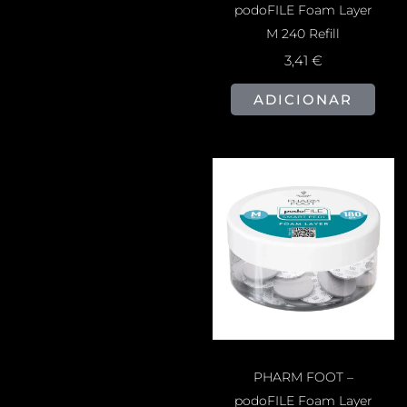
podoFILE Foam Layer
M 240 Refill
3,41
€
ADICIONAR
PHARM FOOT –
podoFILE Foam Layer