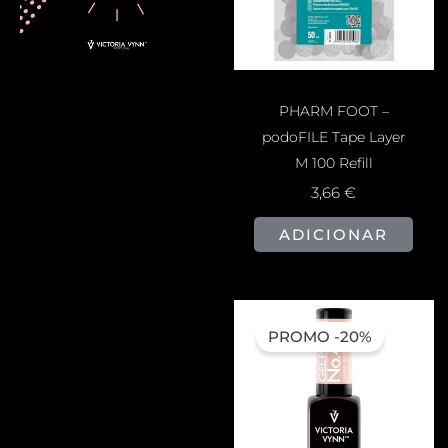
PHARM FOOT –
podoFILE Tape Layer
M 100 Refill
3,66
€
ADICIONAR
PROMO -20%