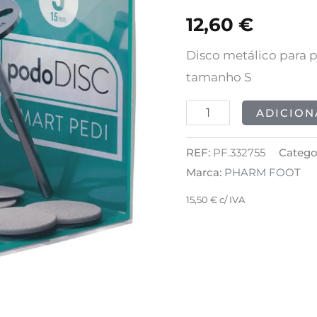
FOOT
12,60
€
-
podoDISC
Disco metálico para p
S
tamanho S
ADICION
REF:
PF.332755
Catego
Marca:
PHARM FOOT
15,50
€
c/ IVA