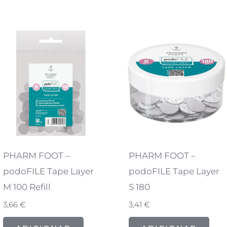
PHARM FOOT –
PHARM FOOT –
podoFILE Tape Layer
podoFILE Tape Layer
M 100 Refill
S 180
3,66
€
3,41
€