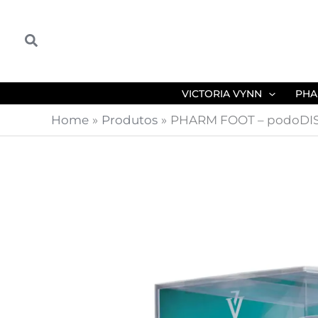
Skip
to
Search
content
VICTORIA VYNN
PHA
Home
Produtos
PHARM FOOT – podoDIS