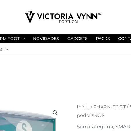
RM FOOT
NOVIDADES
GADGETS
PACKS
CONT
C S
Quantidade
Início
/
PHARM FOOT
/
podoDISC S
de
PHARM
Sem categoria
,
SMART