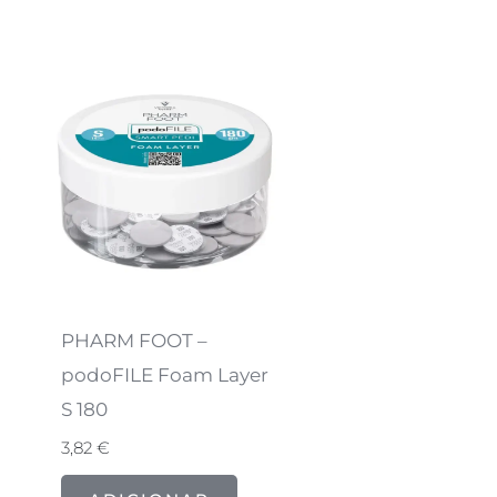
PHARM FOOT –
podoFILE Foam Layer
S 180
3,82
€