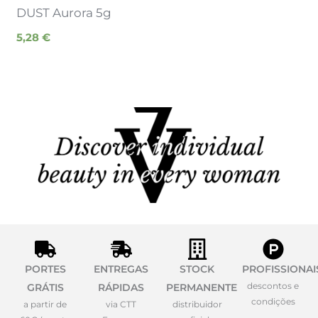
DUST Aurora 5g
5,28
€
PORTES
ENTREGAS
STOCK
PROFISSIONAI
descontos e
GRÁTIS
RÁPIDAS
PERMANENTE
condições
a partir de
via CTT
distribuidor