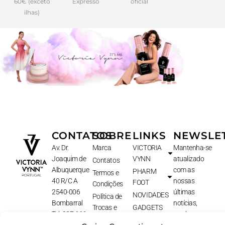
60€ (exceto
Expresso
oficial
ilhas)
CONTATOS
SOBRE
LINKS
NEWSLE
Av. Dr.
Marca
VICTORIA
Mantenha-se
Joaquim de
VYNN
atualizado
Contatos
Albuquerque
com as
PHARM
Termos e
40 R/C A
nossas
FOOT
Condições
2540-006
últimas
NOVIDADES
Política de
Bombarral
notícias,
Trocas e
GADGETS
Tel: 937 666
receba
Devoluções
PACKS
479
ofertas